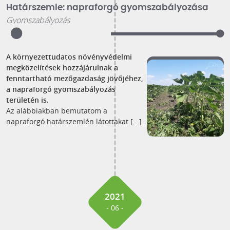
Határszemle: napraforgó gyomszabályozása
Gyomszabályozás
A környezettudatos növényvédelmi
megközelítések hozzájárulnak a
fenntartható mezőgazdaság jövőjéhez,
a napraforgó gyomszabályozás
területén is.
Az alábbiakban bemutatom a
napraforgó határszemlén látottakat [...]
2021
- 06 -