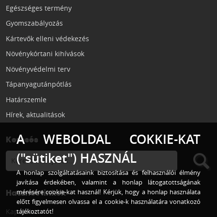
Egészséges termény
Gyomszabályozás
Kártevők elleni védekezés
Növénykórtani kihívások
Növényvédelmi terv
Tápanyagutánpótlás
Határszemle
Hírek, aktualitások
A WEBOLDAL COKKIE-KAT
Keresés
("sütiket") HASZNÁL
A honlap szolgáltatásaink biztosítása és felhasználói élmény
javítása érdekében, valamint a honlap látogatottságának
mérésére cookie-kat használ! Kérjük, hogy a honlap használata
Hasznos linkek
előtt figyelmesen olvassa el a cookie-k használatára vonatkozó
Kapcsolat
tájékoztatót!