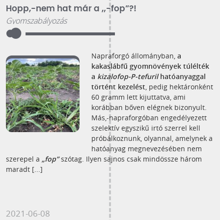
Hopp,-nem hat már a „-fop”?!
Gyomszabályozás
Napraforgó állományban,
a
kakaslábfű gyomnövények túlélték
a
kizalofop-P-tefuril
hatóanyaggal
történt kezelést
, pedig hektáronként
60 gramm lett kijuttatva, ami
korábban bőven elégnek bizonyult.
Más,-napraforgóban engedélyezett
szelektív egyszikű irtó szerrel kell
próbálkoznunk, olyannal, amelynek a
hatóanyag megnevezésében nem
szerepel a
„fop”
szótag. Ilyen sajnos csak mindössze három
maradt [...]
2021-06-08