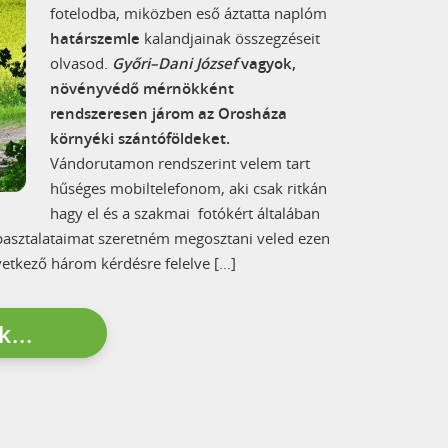
fotelodba, miközben eső áztatta naplóm
határszemle
kalandjainak összegzéseit
olvasod.
Győri–Dani József
vagyok,
növényvédő mérnökként
rendszeresen járom az Orosháza
környéki szántóföldeket.
Vándorutamon rendszerint velem tart
hűséges mobiltelefonom, aki csak ritkán
hagy el és a szakmai fotókért általában
tapasztalataimat szeretném megosztani veled ezen
övetkező három kérdésre felelve [...]
...