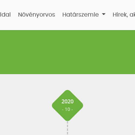
ldal
Növényorvos
Határszemle
Hírek, a
2020
- 10 -