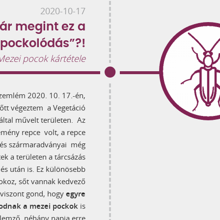
2020-10-17
ár megint ez a
„pockolódás”?!
Mezei pocok kártétele
szemlém 2020. 10. 17.-én,
őtt végeztem a Vegetáció
 által művelt területen. Az
emény repce volt, a repce
lés szármaradványai még
tek a területen a tárcsázás
és után is. Ez különösebb
koz, sőt vannak kedvező
i viszont gond, hogy
egyre
odnak a mezei pockok
is
jellemző, néhány napja erre