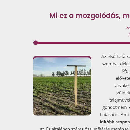
Mi ez a mozgolódás, m
Az első határ
szombat délel
Kft.
elővet
árvake
zöldel
talajművel
gondot nem o
hatásai is. Am
inkább szapor
itt. Ez általában száraz őszi időjárás esetén 