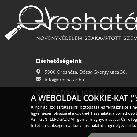
Elérhetőségeink
5900 Orosháza, Dózsa György utca 38.
info@oroshatar.hu
Győri-Dani József
A WEBOLDAL COKKIE-KAT ("
növényorvos
A honlap szolgáltatásaink biztosítása és felhasználói é
+36 – 30 / 352 – 5058
figyelmesen olvassa el a cookie-k használatára vonatkozó t
Az „IGEN, ELFOGADOM” gomb megnyomásával Ön elfog
feltétlen szükséges cookie-k használatát engedélyezi, ak