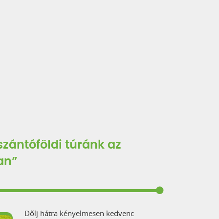
zántóföldi túránk az
an”
Dőlj hátra kényelmesen kedvenc