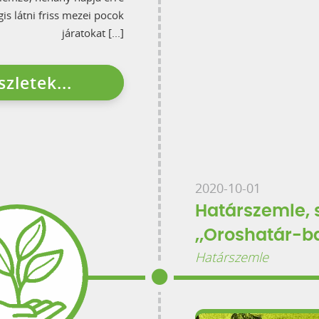
is látni friss mezei pocok
járatokat [...]
szletek...
2020-10-01
Határszemle, s
„Oroshatár-b
Határszemle