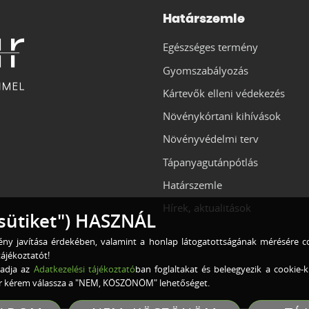
Határszemle
Egészséges termény
Gyomszabályozás
Kártevők elleni védekezés
Növénykórtani kihívások
Növényvédelmi terv
Tápanyagutánpótlás
Határszemle
Hírek, aktualitások
sütiket") HASZNÁL
lmény javítása érdekében, valamint a honlap látogatottságának mérésére co
ájékoztatót!
adja az
Adatkezelési tájékoztató
ban foglaltakat és beleegyezik a cooki
kor kérem válassza a "NEM, KÖSZÖNÖM" lehetőséget.